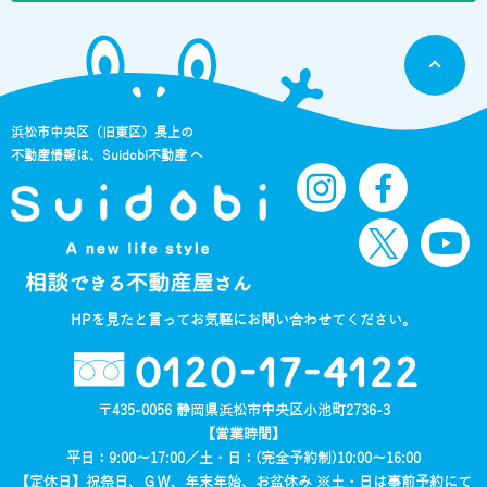
お客様の個人データをサイト管理会社に提供します。
このように提供された個人データにつきましては、サイト管理会社におい
て管理されることとなります。
サイト管理会社は、そのサービスの改善・向上を目指すことに加え、メー
ルマガジンなどによる情報提供、お客様による購買の分析をして、当社の
事業運営を改善するために、個人データ（お客様が指定された他の方の宛
浜松市中央区（旧東区）長上の
先情報を除く）を利用します。
不動産情報は、Suidobi不動産 へ
当社は、サイト管理会社に対し、個人情報保護法を遵守し、お客様のプラ
イバシーに配慮した個人情報の取り扱いをすることを規約などで義務づけ
ております。
４．お客様情報の第三者への開示・提供
当社は、前項3．の利用目的に記載した場合及び以下のいずれかに該当す
る場合を除き、お客さま情報を第三者へ開示又は提供いたしません。
HPを見たと言ってお気軽にお問い合わせてください。
(1) ご本人の同意がある場合
0120-17-4122
(2) 法令に基づき開示・提供を求められた場合
(3) 人の生命、身体又は財産の保護のために必要な場合であって、お客さ
まの同意を得ることが困難である場合
〒435-0056 静岡県浜松市中央区小池町2736-3
(4) 公衆衛生の向上又は児童の健全な育成の推進のために特に必要がある
【営業時間】
場合であって、お客さまの同意を得ることが困難である場合
平日：9:00～17:00／土・日：(完全予約制)10:00～16:00
(5) 国又は地方公共団体等が公的な事務を実施する上で、協力する必要が
【定休日】祝祭日、ＧＷ、年末年始、お盆休み ※土・日は事前予約にて