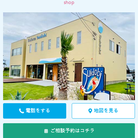
(4) お客さま情報の漏洩、紛失、改ざん等を防止するために必要な 対策を
shop
講じて適切な管理を行います。
(5) 保有するお客さま情報について、お客さま本人からの開示、訂正、削
除、利用停止の依頼を所定の窓口でお受けして、誠意をもって対応いたし
ます。
具体的には、以下の内容に従ってお客さま情報の取り扱いをいたします。
３．お客様の情報の利用目的
当社は、不動産についてのサービスをお客さまにご利用いただくにあた
り、各種の申込みの受付、訪問、提案、見積、各種の工事やサービス提供
等の機会に、当社が直接あるいは協力会社又は業務委託先等を通じて、お
客さまの個人情報（お客さまの電子メールアドレス、氏名、住所、電話番
号等）を取得いたしますが、これらの個人情報は下記の目的に利用させて
いただきます。
(1) 不動産についてのサービスの提供
(2) 不動産についてのサービスのアフターサービスの提供
(3) 不動産についてのサービスのお知らせ・ＰＲ、調査・データ集積、研
究開発
電話をする
地図を見る
(4) ウェブサイトシステム管理会社（以下「サイト管理会社」といいま
す。）への提供。
(5) その他上記(1)から(4)に附随する業務の実施
ご相談予約はコチラ
なお、当社は、サイト管理会社が提供するサービス改善に必要な範囲で、