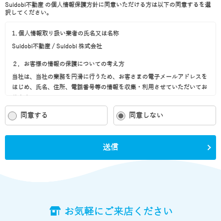
Suidobi不動産 の個人情報保護方針に同意いただける方は以下の同意するを選
択してください。
1. 個人情報取り扱い業者の氏名又は名称
Suidobi不動産 / Suidobi 株式会社
２．お客様の情報の保護についての考え方
当社は、当社の業務を円滑に行うため、お客さまの電子メールアドレスを
はじめ、氏名、住所、電話番号等の情報を収集・利用させていただいてお
ります。
当社は、これらのお客さまの個人情報（以下「お客さま情報」といいま
同意する
同意しない
す。）の適正な保護を重大な責務と認識し、この責務を果たすために、次
の方針の下でお客さま情報を取り扱います。
(1) お客さま情報に適用される個人情報の保護に関する法律その他の関係
送信
法令を遵守し、適切に取り扱います。また、適宜取扱いの改善に努めま
す。
(2) お客さま情報の取扱いに関する規程を明確にし、従業者に周知徹底し
ます。また、取引先等に対しても適切にお客さま情報を取り扱うように要
請します。
(3) お客さま情報の収集に際しては、利用目的を特定して通知または公表
お気軽にご来店ください
し、その利用目的にしたがってお客さま情報を取り扱います。