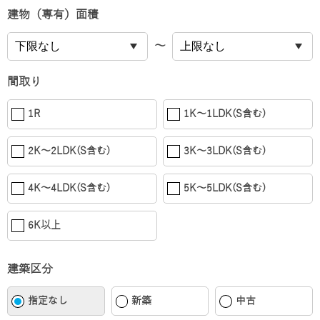
建物（専有）面積
〜
間取り
1R
1K〜1LDK(S含む)
2K〜2LDK(S含む)
3K〜3LDK(S含む)
4K〜4LDK(S含む)
5K〜5LDK(S含む)
6K以上
建築区分
指定なし
新築
中古