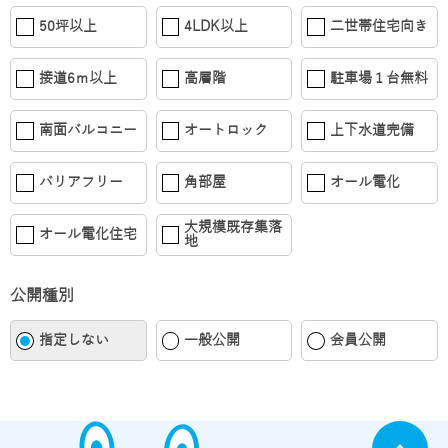
50坪以上
4LDK以上
二世帯住宅向き
接道6ｍ以上
高層階
駐車場１台無料
南面バルコニー
オートロック
上下水道完備
バリアフリー
角部屋
オール電化
大規模既存集落
オール電化住宅
地
公開種別
指定しない
一般公開
会員公開